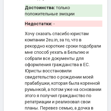
хорошее мнение о компании складывается еще
Достоинства:
только
на этапе консультации. Это обусловлено
положительные эмоции
предоставлением развернутой информации о
процедуре, хорошей организацией процессов и
Недостатки:
-
тщательным контролем каждого этапа.
Хочу сказать спасибо юристам
Отдельно благодарят за помощь в работе с
компании 2eu.in, за то, что в
архивами, проявление гибкости, индивидуальный
рекордно короткие сроки подобрали
подход в сотрудничестве. Юристы тщательно
мне способ уехать в Бельгию и
проверяют, оценивают возможности клиента при
собрали все документы для
выборе иммиграционной программы,
оформления гражданства в ЕС.
придерживаются условий договора и политики
Юристы восстановили
конфиденциальности. Как результат —
свидетельство о рождении моей
оформление гражданства проходит гладко и в
прабабушки, которая была коренной
соответствии с миграционными правилами.
румынкой, а потом уже на основании
этого я получил гражданство по
репатриации и реализовал свои
планы. Перевез семью, а дочка в