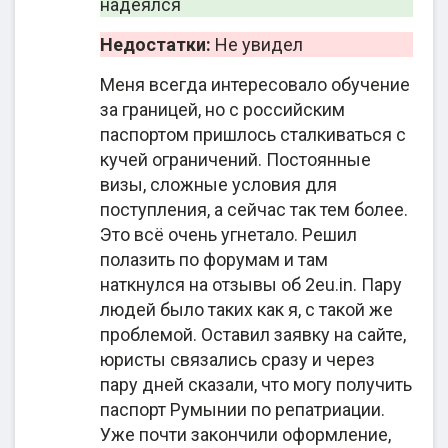
надеялся
репатрианта.
Недостатки:
Не увидел
Первое посещение ANC
— заявители сдают
биометрические данные, в сопровождении
Меня всегда интересовало обучение
юриста подают документы на получение
за границей, но с российским
гражданства.
паспортом пришлось сталкиваться с
Базовое изучение румынского языка, текста
кучей ограничений. Постоянные
присяги — после подачи, репатрианты
визы, сложные условия для
ожидают выхода в приказ и готовятся к
поступления, а сейчас так тем более.
принятию присяги; можно самостоятельно
Это всё очень угнетало. Решил
отслеживать статус заявления либо с
полазить по форумам и там
помощью юристов.
наткнулся на отзывы об 2eu.in. Пару
Второе посещение ANC
— клиенты
людей было таких как я, с такой же
торжественно произносят текст присяги в
проблемой. Оставил заявку на сайте,
церемониальном зале АНЧ, получают
юристы связались сразу и через
электронный сертификат о гражданстве.
пару дней сказали, что могу получить
Оформление европейских документов с
паспорт Румынии по репатриации.
помощью юристов
— ID-карты, заграничного
Уже почти закончили оформление,