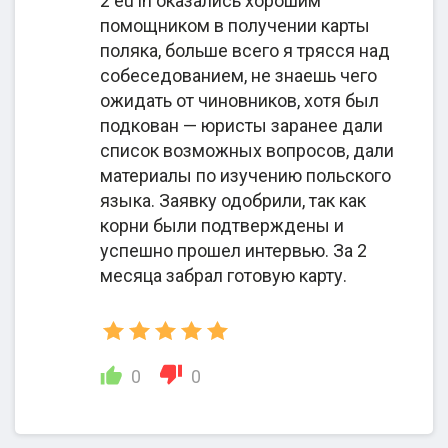
2 eu in оказались хорошим
ТАБЛИЦУ МОЖНО ПРОКРУЧИВАТЬ ПО ГОРИЗОНТАЛИ
помощником в получении карты
поляка, больше всего я трясся над
Услуга
Что охватывает
собеседованием, не знаешь чего
ожидать от чиновников, хотя был
подкован — юристы заранее дали
список возможных вопросов, дали
Специализация компании 2eu.in
1. Подбор
материалы по изучению польского
миграционной
языка. Заявку одобрили, так как
процедуры в
корни были подтверждены и
результате
успешно прошел интервью. За 2
месяца забрал готовую карту.
анализа
родословной;
2. Обращение в
архивы, ЗАГСы
0
0
для
истребования
документа-