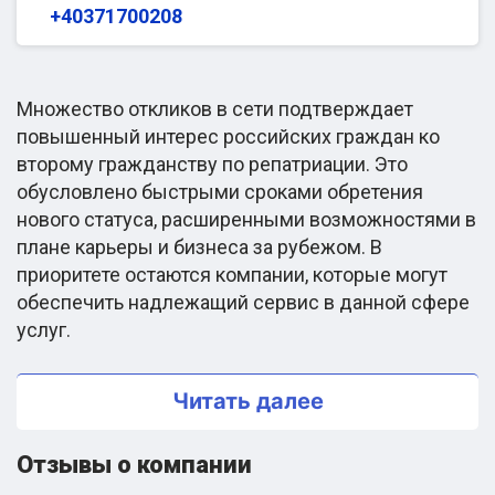
+40371700208
Множество откликов в сети подтверждает
повышенный интерес российских граждан ко
второму гражданству по репатриации. Это
обусловлено быстрыми сроками обретения
нового статуса, расширенными возможностями в
плане карьеры и бизнеса за рубежом. В
приоритете остаются компании, которые могут
обеспечить надлежащий сервис в данной сфере
услуг.
Обзор компании 2EU.IN: отзывы,
Читать далее
услуги и мнения клиентов
Отзывы о компании
Для анализа деятельности компании в обзоре