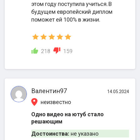
этом году поступила учиться. В
будущем европейский диплом
поможет ей 100% в жизни.
218
159
Что говорят в отзывах о компании 2 EU
IN
Валентин97
14.05.2024
В некоторых отзывах описывались ситуации,
когда клиенты были настроены на оформление
неизвестно
ВНЖ или инвестирование, но юристы по итогам
Одно видео на ютуб стало
анализа семейного древа определили право на
решающим
репатриацию. Как результат — заявители
избежали крупных денежных затрат, ускоренно
Достоинства:
не указано