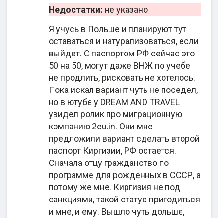
получив второе гражданство.
Недостатки:
не указано
Значительную часть работы по подготовке
Я учусь в Польше и планируют тут
документов юристы берут на себя. Для клиента
оставаться и натурализоваться, если
— это гарантии успешной подачи и одобрения
выйдет. С паспортом РФ сейчас это
ходатайства в кратчайшие сроки. К тому же, не
50 на 50, могут даже ВНЖ по учебе
нужно самостоятельно вникать в запутанные и
не продлить, рисковать не хотелось.
сложные бюрократические процессы.
Пока искал вариант чуть не поседел,
но в ютубе у DREAM AND TRAVEL
Об эффективности сотрудничества
увидел ролик про миграционную
свидетельствует множество успешных кейсов и
компанию 2eu.in. Они мне
отзывов 2eu.in. Клиенты утверждают, что
предложили вариант сделать второй
стоимость юридических услуг отвечает средней
паспорт Киргизии, РФ остается.
ценовой политике на рынке. При этом полностью
Сначала отцу гражданство по
соответствует премиальному сервису и качеству
программе для рожденных в СССР, а
юридического сопровождения.
потому же мне. Киргизия не под
санкциями, такой статус пригодиться
Юридический контекст, гарантии и
и мне, и ему. Вышло чуть дольше,