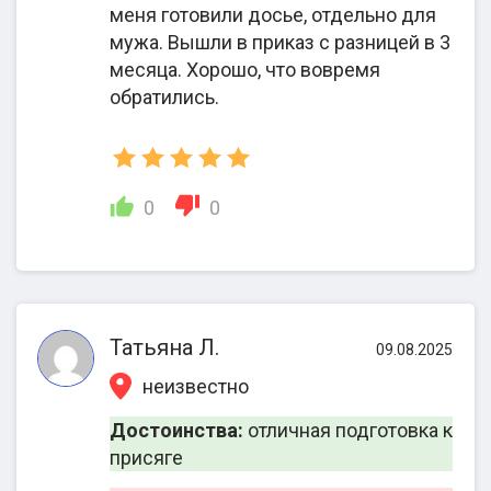
репатрианта);
меня готовили досье, отдельно для
7. Оформление
мужа. Вышли в приказ с разницей в 3
внутренних
месяца. Хорошо, что вовремя
документов
обратились.
после выдачи
сертификата о
гражданстве.
0
0
1. Выбор
оптимальных
оснований для
Татьяна Л.
09.08.2025
иммиграции;
неизвестно
2. Подготовка
документов;
Достоинства:
отличная подготовка к
3. Регистрация на
присяге
Оформление
подачу досье в