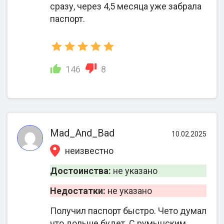
сразу, через 4,5 месяца уже забрала
паспорт.
Порядок сотрудничества с 2eu.in напрямую
зависит от миграционного процесса, условий
двустороннего договора. Все нюансы, такие как
стоимость, объем услуг предварительно
146
8
согласовываются и прописываются в договоре.
Документ имеет юридическую силу. Клиенты
могут выбрать удобный им формат работы —
онлайн, то есть дистанционно либо через личные
встречи в офисе.
Mad_And_Bad
10.02.2025
Оформление гражданства ЕС по репатриации при
неизвестно
поддержке юристов на примере Румынии
Достоинства:
не указано
выглядит так:
Недостатки:
не указано
Проведение бесплатной консультации
—
анализ родственных связей клиента, оценка
Получил паспорт быстро. Чето думал
реальных шансов на участие в репатриации
что дольше будет. С румынским