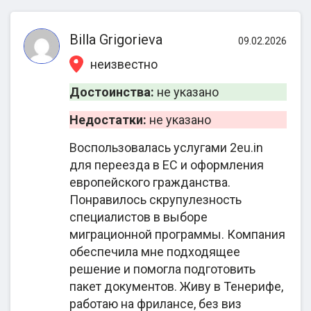
2eu.in представлены отзывы из публичных
источников, включая миграционные форумы.
Опыт сотрудничества клиенты оценивают как
Billa Grigorieva
09.02.2026
положительный (4-5). Показателем хорошей
неизвестно
репутации также являются высокие рейтинги —
4,9 на независимом ресурсе pravdatut.com.
Достоинства:
не указано
Недостатки:
не указано
Клиенты отмечают, что заключив договор с
компанией, можно рассчитывать на полноценную
Воспользовалась услугами 2eu.in
поддержку со стороны юристов. Большинство
для переезда в ЕС и оформления
обратившихся узнает о праве на репатриацию, что
европейского гражданства.
позволяет ускоренно обрести второе
Понравилось скрупулезность
гражданство, на этапе консультации. Экспертов
специалистов в выборе
хвалят за оперативность в формировании досье,
миграционной программы. Компания
минимальное участие заявителей в оформлении,
обеспечила мне подходящее
помощь в языковой подготовке, упрощенное
решение и помогла подготовить
взаимодействие с иностранными
пакет документов. Живу в Тенерифе,
миграционными структурами.
работаю на фрилансе, без виз