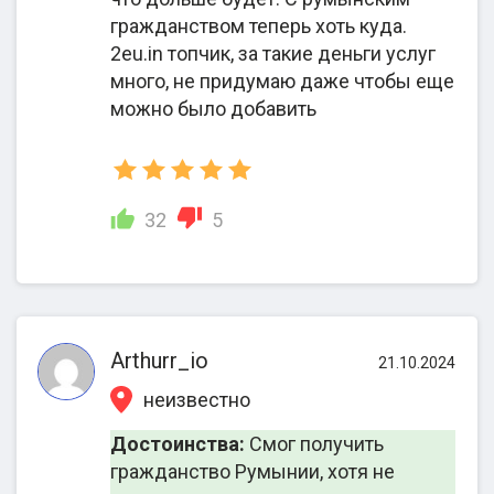
в Румынию.
гражданством теперь хоть куда.
Заключение договора о сотрудничестве
—
2eu.in топчик, за такие деньги услуг
клиент внимательно изучает пункты
много, не придумаю даже чтобы еще
документа, обсуждает комплекс основных и
можно было добавить
дополнительных услуг, знакомится с
гарантиями, обязанностями сторон,
подписывает договор.
Сбор, легализация документов для подачи
32
5
в Министерство юстиции
— при
необходимости оформляются запросы в
архивы, юристы проверяют документальные
основания для репатриации и составляют
досье.
Arthurr_io
21.10.2024
Запись на подачу через сайт ANC
неизвестно
(Национальное управление по делам
гражданства) в Румынии
— юристы
Достоинства:
Смог получить
определяют ближайшую свободную дату
гражданство Румынии, хотя не
для визита в госорган и бронируют ее для