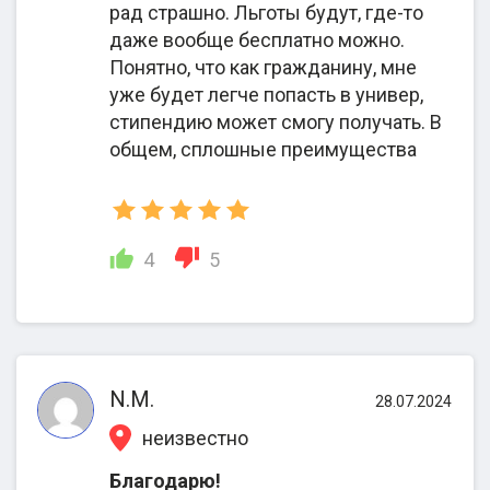
паспорта, свидетельства о рождении, браке,
рад страшно. Льготы будут, где-то
водительского удостоверения.
даже вообще бесплатно можно.
Понятно, что как гражданину, мне
Сроки получения паспорта ЕС по репатриации в
уже будет легче попасть в универ,
Румынию с 2EU.IN — до 2 лет. При
стипендию может смогу получать. В
дистанционном сотрудничестве поддерживать
общем, сплошные преимущества
связь можно через мессенджеры, электронную
почту, мобильную связь. Чтобы процесс
оформления гражданства не затянулся, следует
заранее позаботиться о полном комплекте
4
5
документов. В ином случае дело будет
отправлено на дозапрос либо заявитель получит
отказ.
Отличительные черты и
N.M.
28.07.2024
конкурентные преимущества 2EU.IN
неизвестно
В отзывах о 2eu.in, клиенты часто говорят, что
Благодарю!