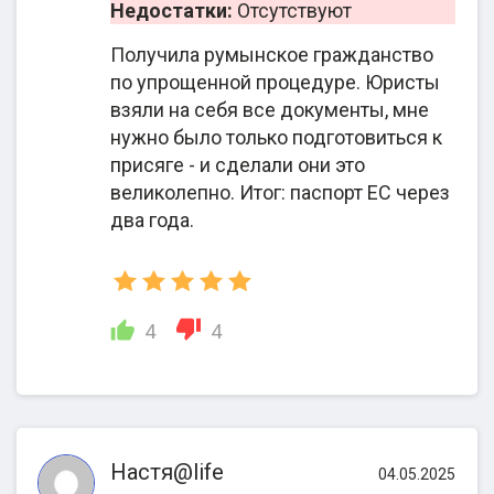
ВНЖ Армении
Недостатки:
Отсутствуют
отделение МВД
Армении;
Получила румынское гражданство
4.
по упрощенной процедуре. Юристы
Сопровождение
взяли на себя все документы, мне
нужно было только подготовиться к
при подаче
присяге - и сделали они это
заявления на
великолепно. Итог: паспорт ЕС через
карту резидента.
два года.
1. Подбор
иммиграционной
4
4
инвестиционной
программы;
2. Сбор и
легализация
Настя@life
документов;
04.05.2025