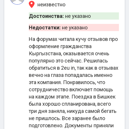
3. Поддержка в
неизвестно
Сопровождение
прохождении
Достоинства:
не указано
в получении
проверок на
гражданства за
благонадёжность;
Недостатки:
не указано
инвестиции
4.
На форумах читала кучу отзывов про
Сопровождение
оформление гражданства
при подаче и
Кыргызстана, оказывается очень
выполнении
популярно это сейчас. Решилась
финансовых
обратиться в 2eu in, так как в отзывах
обязательств;
вечно на глаза попадалась именно
5. Языковая
эта компания. Понравилось, что
подготовка к
сотрудничество включает помощь
собеседованию.
на каждом этапе. Поездка в Бишкек
была хорошо спланирована, всего
три дня заняла, никуда самой бегать
не пришлось. Все заранее было
Как проходит сотрудничество с 2EU.IN
подготовлено. Документы приняли
шаг за шагом