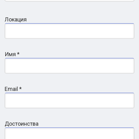
FAQ
Локация
«Какие услуги предлагает 2EU.IN по оформлению
гражданства ЕС?»
Имя
*
«В каких странах 2EU.IN имеет офисы и
возможность личной встречи?»
Что клиенты обычно отмечают как самые
Email
*
сильные стороны 2EU.IN?
Какие моменты по отзывам вызывают задержки
или требуют дополнительных усилий?
Достоинства
Какие программы репатриации доступны у 2EU.IN?