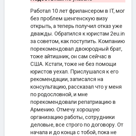
формы сотрудничества — 2eu.in обеспечивают
Работал 10 лет фрилансером в IT, мог
клиентам надлежащий сервис на каждом этапе
без проблем шенгенскую визу
оформления как очно, так и дистанционно.
открыть, а теперь получил отказ уже
дважды. Обратился к юристам 2eu.in
Практическое значение кому и когда
за советом, как поступить. Компанию
2EU.IN подходит
порекомендовал двоюродный брат,
тоже айтишник, он сам сейчас в
Клиенты выбирают поддержку 2eu.in, поскольку
США. Кстати, тоже не без помощи
юристы имеют достаточный опыт в
юристов уехал. Прислушался к его
миграционных процедурах, работают с
рекомендации, записался на
различными направлениями, получают большое
консультацию, рассказал что у меня
количество положительных отзывов.
по родословной, и мне
порекомендовали репатриацию в
Услуги компании актуальны гражданам, которые:
Армению. Отмечу хорошую
организацию работы, сотрудники
Имеют основания для репатриации, однако
деловые, все строго по договору. От
нуждаются в поисках подтверждающих
начала и до конца с тобой, пока не
данных через архивы и ЗАГСы;