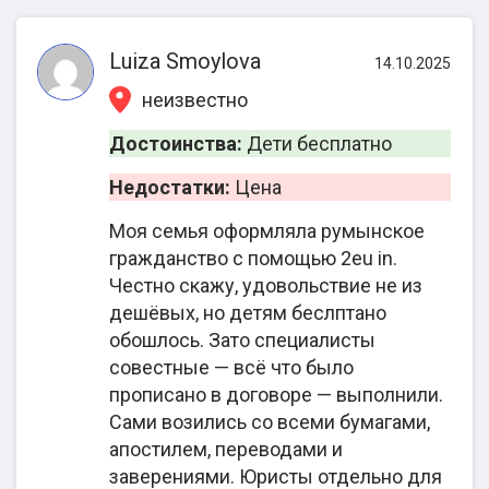
основания для
репатриации;
Luiza Smoylova
14.10.2025
3. Подготовка
неизвестно
документов;
Восстановление
4. Согласование
Достоинства:
Дети бесплатно
гражданства
даты подачи
Недостатки:
Цена
стран Азии, ЕС
досье и запись в
по репатриации
миграционную
Моя семья оформляла румынское
службу;
гражданство с помощью 2eu in.
5. Отслеживание
Честно скажу, удовольствие не из
дешёвых, но детям беслптано
этапов
обошлось. Зато специалисты
рассмотрения
совестные — всё что было
дела;
прописано в договоре — выполнили.
6. Языковая
Сами возились со всеми бумагами,
подготовка (по
апостилем, переводами и
желанию
заверениями. Юристы отдельно для