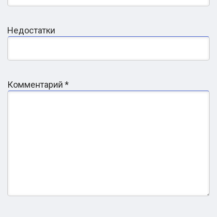
Недостатки
Какие услуги включены в сопровождение полного
процесса?
Сколько времени обычно занимает полный путь с
Комментарий
*
2EU.IN от начала до получения гражданства?
Какие этапы требуют активного участия клиента и
какие выполняет компания?
Что делают 2EU.IN, чтобы процесс был понятным
и безопасным для клиента?
В каких случаях опыт 2EU.IN может значительно