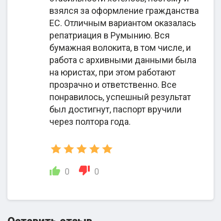
к All4migration, отмечают скорость оформления
взялся за оформление гражданства
досье, минимальное участие в процессах
ЕС. Отличным вариантом оказалась
формирования необходимых документов,
репатриация в Румынию. Вся
прозрачные условия сотрудничества,
бумажная волокита, в том числе, и
закрепленные договором, и лояльную ценовую
работа с архивными данными была
политику. Откровенно негативных комментариев
на юристах, при этом работают
в адрес All4migration не встречается. Поэтому
прозрачно и ответственно. Все
представленную миграционную компанию можно
понравилось, успешный результат
позиционировать как честную, надежную и
был достигнут, паспорт вручили
профессиональную. Судя по отзывам, процент
через полтора года.
одобрения заявок на гражданство в странах ЕС
достаточно высокий. Подавляющее
большинство клиентов остаются довольными
сотрудничеством и рекомендуют обращаться в
0
0
эту организацию. Но пользоваться услугами
All4migration или нет, каждый решает
самостоятельно.