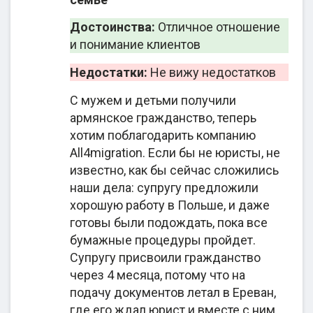
в государственные архивы, чтобы сформировать
Достоинства:
Отличное отношение
документальные доказательства права на
и понимание клиентов
участие в программах репатриации, нотариально
заверяют бумаги, делают переводы и
Недостатки:
Не вижу недостатков
занимаются другими вопросами для
С мужем и детьми получили
комплексной помощи клиентам.
армянское гражданство, теперь
хотим поблагодарить компанию
Помимо гражданства и программы репатриации,
All4migration. Если бы не юристы, не
в перечень услуг All4migration входит и помощь с
известно, как бы сейчас сложились
оформлением временного вида на жительства.
наши дела: супругу предложили
Это касается, в частности, Сербии и Франции.
хорошую работу в Польше, и даже
ВНЖ открывает перспективы для легального
готовы были подождать, пока все
трудоустройства, учебы, работы и иных
бумажные процедуры пройдет.
оснований для нахождения в стране. В
Супругу присвоили гражданство
дальнейшем, имея статус ВНЖ, можно оформить
через 4 месяца, потому что на
ПМЖ и претендовать на гражданство. В этих
подачу документов летал в Ереван,
вопросах юристы готовы проконсультировать и
где его ждал юрист и вместе с ним
оказать непосредственную помощь.