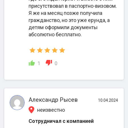
присутствовал в паспортно-визовом.
Я же на месяц позже получила
гражданство, но это уже ерунда, а
детям оформили документы
абсолютно бесплатно.
1
0
Какие отзывы об All4migration
О международной миграционной компании
Александр Рысев
10.04.2024
All4migration отзывы о гражданстве
неизвестно
Европейского союза преимущественно
положительные. В некоторых комментариях
Сотрудничал с компанией
говорится о недостаточно полной информации об