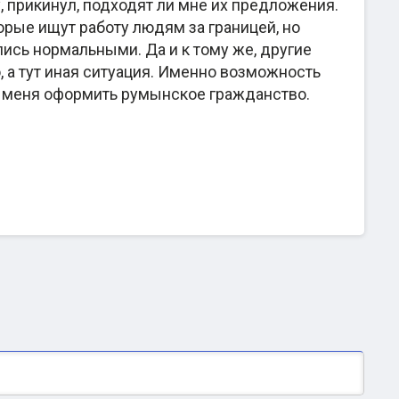
 прикинул, подходят ли мне их предложения.
торые ищут работу людям за границей, но
ись нормальными. Да и к тому же, другие
, а тут иная ситуация. Именно возможность
о меня оформить румынское гражданство.
анство вышли в приказ, что свидетельствует о
аты знают тонкости репатриации и занимаются
подача документов и получение паспорта
щего. Кроме основной услуги компания
сяца.
 в сети