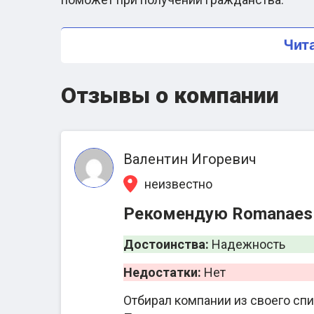
Главная информация о
Чит
Фирма сотрудничает с международными па
Отзывы о компании
работы юристов и предлагать расширенны
ситуацию клиента индивидуально, чтобы 
гражданства и предложить оптимальный в
договору, поэтому заявители самостоятел
Валентин Игоревич
работы. Получить гражданство Румынии по
неизвестно
команда адвокатов предоставляет юриди
получения паспорта.
Рекомендую Romanaes
Достоинства:
Надежность
Недостатки:
Нет
Отбирал компании из своего спи