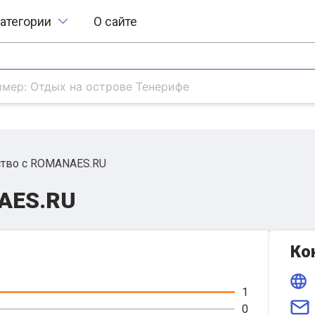
атегории
О сайте
ство с ROMANAES.RU
AES.RU
Ко
1
0