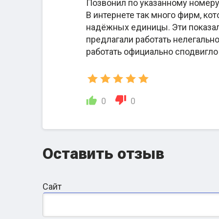
Позвонил по указанному номеру,
В интернете так много фирм, ко
надёжных единицы. Эти показал
предлагали работать нелегально
работать официально сподвигл
0
0
Среди клиентов 100% заявителей на гражд
высоком уровне работы. Румынские адвок
Оставить отзыв
оформлением без участия иммигранта, но 
происходят с личным присутствием подаю
предлагает гражданство Словении за 3 ме
Сайт
Общая оценка отзывов